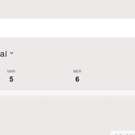
ai
MAR
MER
5
6
May 7, 2026