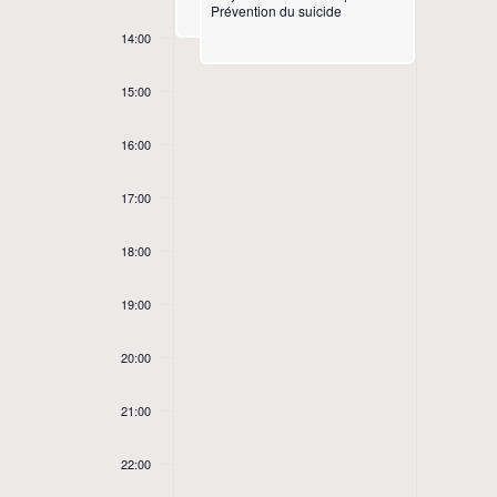
n
o
Prévention du suicide
14:00
t
f
15:00
s
É
16:00
S
v
17:00
e
è
18:00
a
n
19:00
r
e
20:00
c
m
21:00
h
e
22:00