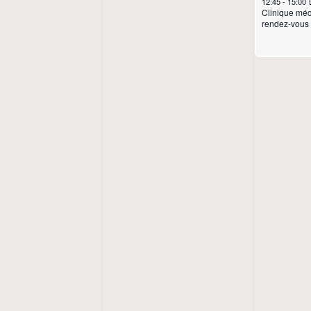
12:45
-
15:00
Clinique méc
rendez-vous