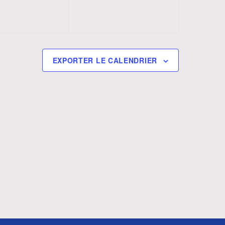
t
i
o
EXPORTER LE CALENDRIER
n