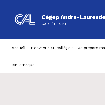
Cégep André-Laurend
GUIDE ÉTUDIANT
Accueil
Bienvenue au collégial!
Je prépare ma
Bibliothèque
00:00
01:00
02:00
03:00