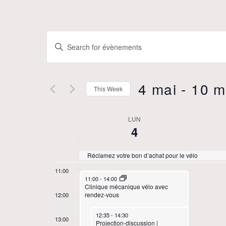
04:00
05:00
É
Entrer
06:00
le
v
mot
07:00
clé.
4 mai
 - 
10 m
è
This Week
Recherche
08:00
Select
de
n
date.
Évènements
LUN
W
09:00
4
par
e
mot
e
10:00
Réclamez votre bon d’achat pour le vélo
clé.
m
11:00
e
May 4, 2026
11:00
-
14:00
Clinique mécanique vélo avec
e
rendez-vous
12:00
k
May 4, 2026
12:35
-
14:30
13:00
Projection-discussion |