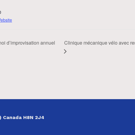
0
ebsite
noi d’improvisation annuel
Clinique mécanique vélo avec r
ec) Canada H8N 2J4