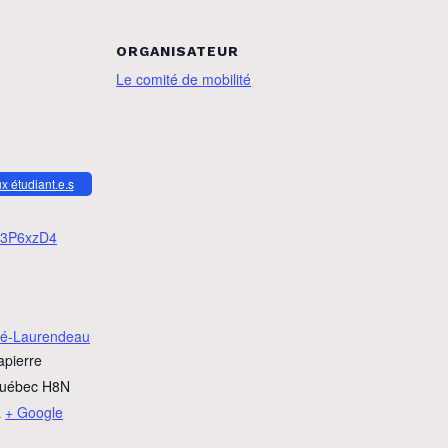
ORGANISATEUR
Le comité de mobilité
ux étudiant.e.s
ly/3P6xzD4
é-Laurendeau
apierre
uébec
H8N
a
+ Google