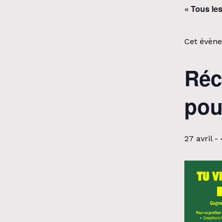
« Tous le
Cet évène
Réc
pou
27 avril
-