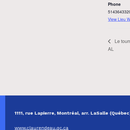
Phone
514364332
View Lieu W
Le tour
AL
NOS COORDONNÉES
1111, rue Lapierre, Montréal, arr. LaSalle (Québ
www.claurendeau.qc.ca