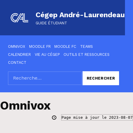
Cégep André-Laurendeau
GUIDE ÉTUDIANT
HEADER LINKS
OMNIVOX
MOODLE FR
MOODLE FC
TEAMS
CALENDRIER
VIE AU CÉGEP
OUTILS ET RESSOURCES
CONTACT
Rechercher :
SEARCH THE SITE
Omnivox
Page mise à jour le 2023-08-07