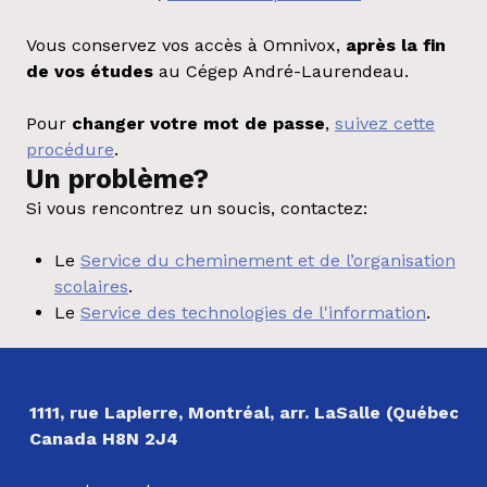
Vous conservez vos accès à Omnivox,
après la fin
de vos études
au Cégep André-Laurendeau.
Pour
changer votre mot de passe
,
suivez cette
procédure
.
Un problème?
Si vous rencontrez un soucis, contactez:
Le
Service du cheminement et de l’organisation
scolaires
.
Le
Service des technologies de l'information
.
Revenir à la navigation principale
NOS COORDONNÉES
1111, rue Lapierre, Montréal, arr. LaSalle (Québec)
Canada H8N 2J4