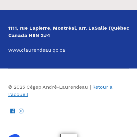
Revenir à la navigation principale
NOS COORDONNÉES
1111, rue Lapierre, Montréal, arr. LaSalle (Québec)
Canada H8N 2J4
www.claurendeau.qc.ca
© 2025 Cégep André-Laurendeau |
Retour à
l'accueil
Facebook
Instagram