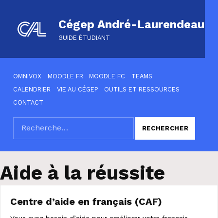
Cégep André-Laurendeau
GUIDE ÉTUDIANT
HEADER LINKS
OMNIVOX
MOODLE FR
MOODLE FC
TEAMS
CALENDRIER
VIE AU CÉGEP
OUTILS ET RESSOURCES
CONTACT
Rechercher :
SEARCH THE SITE
Aide à la réussite
Centre d’aide en français (CAF)
Vous avez besoin d’aide pour améliorer votre français