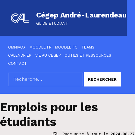
Cégep André-Laurendeau
GUIDE ÉTUDIANT
HEADER LINKS
OMNIVOX
MOODLE FR
MOODLE FC
TEAMS
CALENDRIER
VIE AU CÉGEP
OUTILS ET RESSOURCES
CONTACT
Rechercher :
SEARCH THE SITE
Emplois pour les
étudiants
Page mise à jour le 2024-08-27