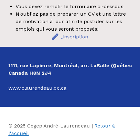
Vous devez remplir le formulaire ci-dessous
N’oubliez pas de préparer un CV et une lettre
de motivation à jour afin de postuler sur les
emplois qui vous seront proposés!
Inscription
Revenir à la navigation principale
NOS COORDONNÉES
1111, rue Lapierre, Montréal, arr. LaSalle (Québec)
Canada H8N 2J4
www.claurendeau.qc.ca
© 2025 Cégep André-Laurendeau |
Retour à
l'accueil