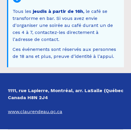
Tous les
jeudis à partir de 16h,
le
café
se
transforme en bar. Si vous avez envie
d'organiser une soirée au
café
durant un de
ces 4 à 7, contactez-les directement à
l'adresse de contact.
Ces événements sont réservés aux personnes
de 18 ans et plus, preuve d'identité à l'appui.
Revenir à la navigation principale
NOS COORDONNÉES
1111, rue Lapierre, Montréal, arr. LaSalle (Québec)
Canada H8N 2J4
www.claurendeau.qc.ca