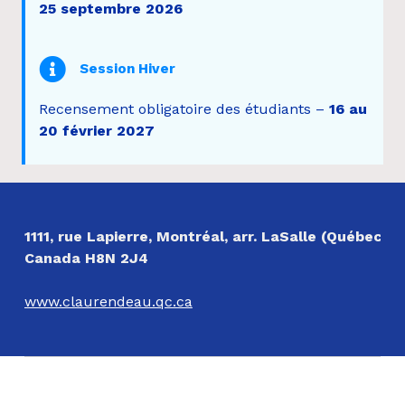
25 septembre 2026
Session Hiver
Recensement obligatoire des étudiants –
16 au
20 février 2027
Revenir à la navigation principale
NOS COORDONNÉES
1111, rue Lapierre, Montréal, arr. LaSalle (Québec)
Canada H8N 2J4
www.claurendeau.qc.ca