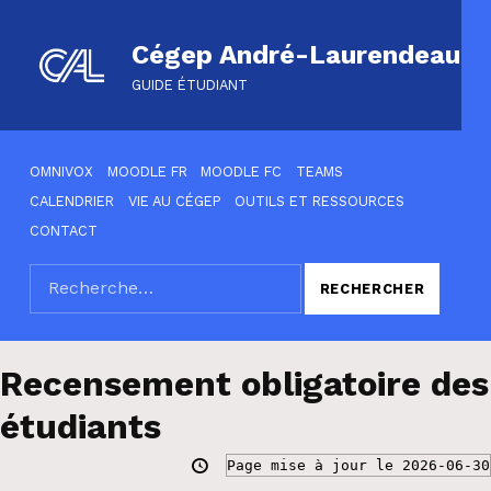
Cégep André-Laurendeau
GUIDE ÉTUDIANT
HEADER LINKS
OMNIVOX
MOODLE FR
MOODLE FC
TEAMS
CALENDRIER
VIE AU CÉGEP
OUTILS ET RESSOURCES
CONTACT
Rechercher :
SEARCH THE SITE
Recensement obligatoire des
étudiants
Page mise à jour le 2026-06-30