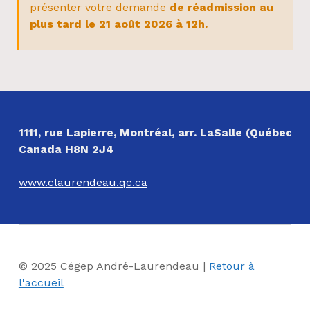
présenter votre demande
de réadmission au
plus tard le 21 août 2026 à 12h.
Revenir à la navigation principale
NOS COORDONNÉES
1111, rue Lapierre, Montréal, arr. LaSalle (Québec)
Canada H8N 2J4
www.claurendeau.qc.ca
© 2025 Cégep André-Laurendeau |
Retour à
l'accueil