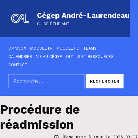
Cégep André-Laurendeau
GUIDE ÉTUDIANT
HEADER LINKS
OMNIVOX
MOODLE FR
MOODLE FC
TEAMS
CALENDRIER
VIE AU CÉGEP
OUTILS ET RESSOURCES
CONTACT
Rechercher :
SEARCH THE SITE
Procédure de
réadmission
Page mise à jour le 2026-03-17