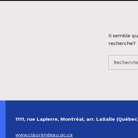
Il semble qu
recherche?
Rechercher 
NOS COORDONNÉES
1111, rue Lapierre, Montréal, arr. LaSalle (Québ
www.claurendeau.qc.ca