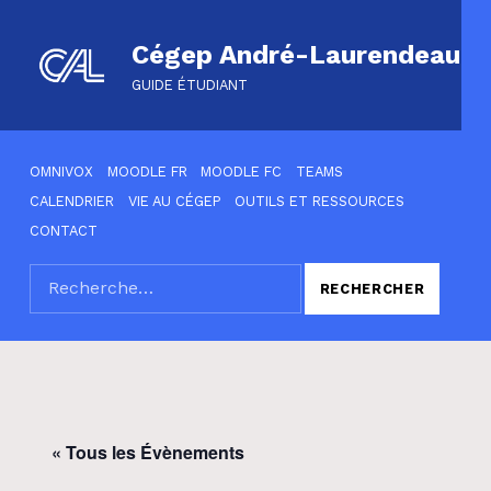
Cégep André-Laurendeau
GUIDE ÉTUDIANT
HEADER LINKS
OMNIVOX
MOODLE FR
MOODLE FC
TEAMS
CALENDRIER
VIE AU CÉGEP
OUTILS ET RESSOURCES
CONTACT
Rechercher :
SEARCH THE SITE
« Tous les Évènements