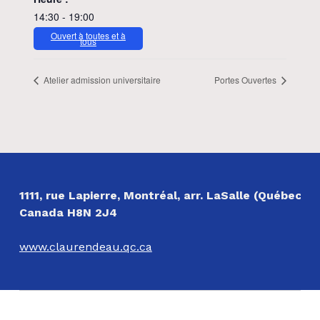
14:30 - 19:00
Ouvert à toutes et à
tous
Atelier admission universitaire
Portes Ouvertes
NOS COORDONNÉES
1111, rue Lapierre, Montréal, arr. LaSalle (Québec)
Canada H8N 2J4
www.claurendeau.qc.ca