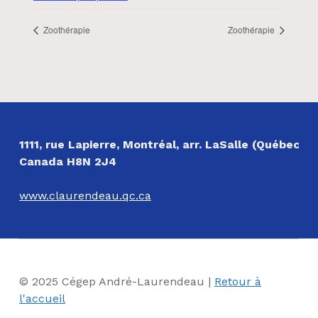
Zoothérapie
Zoothérapie
NOS COORDONNÉES
1111, rue Lapierre, Montréal, arr. LaSalle (Québec)
Canada H8N 2J4
www.claurendeau.qc.ca
© 2025 Cégep André-Laurendeau |
Retour à
l'accueil