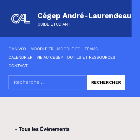
Cégep André-Laurendeau
GUIDE ÉTUDIANT
HEADER LINKS
OMNIVOX
MOODLE FR
MOODLE FC
TEAMS
CALENDRIER
VIE AU CÉGEP
OUTILS ET RESSOURCES
CONTACT
Rechercher :
SEARCH THE SITE
« Tous les Évènements