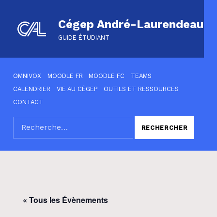
Cégep André-Laurendeau
GUIDE ÉTUDIANT
HEADER LINKS
OMNIVOX
MOODLE FR
MOODLE FC
TEAMS
CALENDRIER
VIE AU CÉGEP
OUTILS ET RESSOURCES
CONTACT
Rechercher :
SEARCH THE SITE
« Tous les Évènements