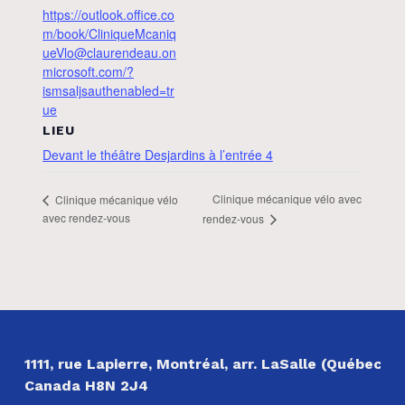
https://outlook.office.co
m/book/CliniqueMcaniq
ueVlo@claurendeau.on
microsoft.com/?
ismsaljsauthenabled=tr
ue
LIEU
Devant le théâtre Desjardins à l’entrée 4
Clinique mécanique vélo avec
Clinique mécanique vélo
avec rendez-vous
rendez-vous
NOS COORDONNÉES
1111, rue Lapierre, Montréal, arr. LaSalle (Québec)
Canada H8N 2J4