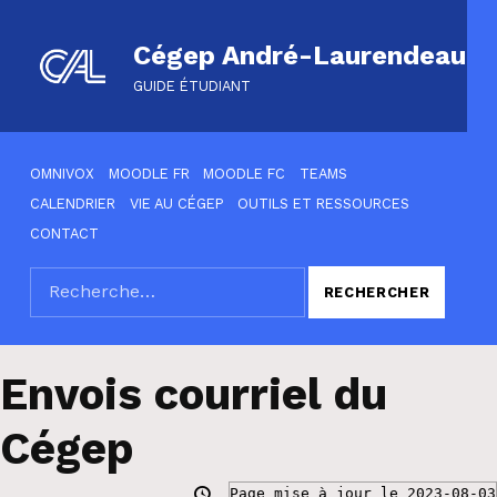
Cégep André-Laurendeau
GUIDE ÉTUDIANT
HEADER LINKS
OMNIVOX
MOODLE FR
MOODLE FC
TEAMS
CALENDRIER
VIE AU CÉGEP
OUTILS ET RESSOURCES
CONTACT
Rechercher :
SEARCH THE SITE
Envois courriel du
Cégep
Page mise à jour le 2023-08-03