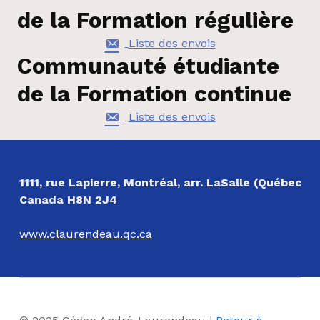
de la Formation régulière
Liste des envois
Communauté étudiante
de la Formation continue
Liste des envois
Revenir à la navigation principale
NOS COORDONNÉES
1111, rue Lapierre, Montréal, arr. LaSalle (Québec)
Canada H8N 2J4
www.claurendeau.qc.ca