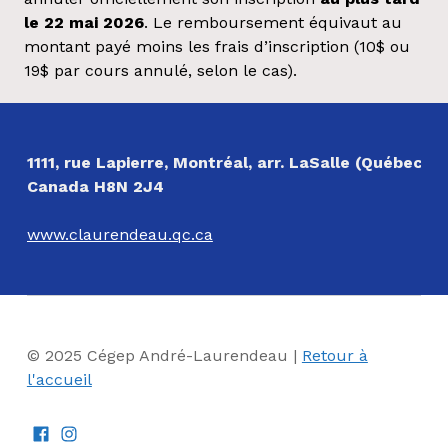
le 22 mai 2026
. Le remboursement équivaut au
montant payé moins les frais d’inscription (10$ ou
19$ par cours annulé, selon le cas).
Revenir à la navigation principale
NOS COORDONNÉES
1111, rue Lapierre, Montréal, arr. LaSalle (Québec)
Canada H8N 2J4
www.claurendeau.qc.ca
© 2025 Cégep André-Laurendeau |
Retour à
l'accueil
Facebook
Instagram