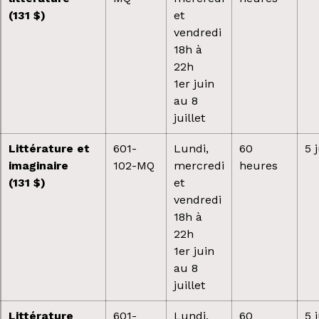
(131 $)
et
vendredi
18h à
22h
1er juin
au 8
juillet
Littérature et
601-
Lundi,
60
5 
imaginaire
102-MQ
mercredi
heures
(131 $)
et
vendredi
18h à
22h
1er juin
au 8
juillet
Littérature
601-
Lundi,
60
5 