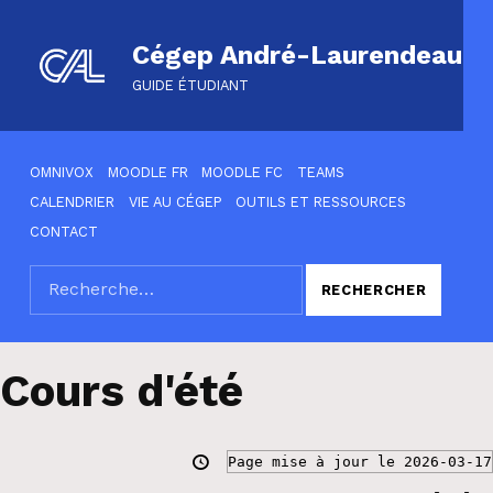
Cégep André-Laurendeau
GUIDE ÉTUDIANT
HEADER LINKS
OMNIVOX
MOODLE FR
MOODLE FC
TEAMS
CALENDRIER
VIE AU CÉGEP
OUTILS ET RESSOURCES
CONTACT
Rechercher :
SEARCH THE SITE
Cours d'été
Page mise à jour le 2026-03-17