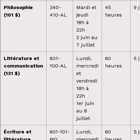
Philosophie
340-
Mardi et
45
9 
(101 $)
410-AL
jeudi
heures
18h à
22h
2 juin au
7 juillet
Littérature et
601-
Lundi,
60
5 
communication
100-AL
mercredi
heures
(131 $)
et
vendredi
18h à
22h
1er juin
au 8
juillet
Écriture et
601-101-
Lundi,
60
5 
littérature
MQ
mercredi
heures