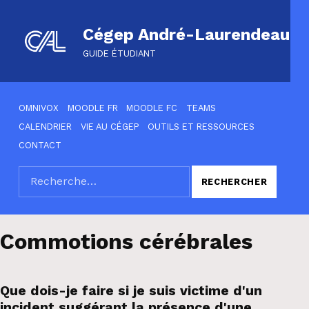
Cégep André-Laurendeau
GUIDE ÉTUDIANT
HEADER LINKS
OMNIVOX
MOODLE FR
MOODLE FC
TEAMS
CALENDRIER
VIE AU CÉGEP
OUTILS ET RESSOURCES
CONTACT
Rechercher :
SEARCH THE SITE
Commotions cérébrales
Que dois-je faire si je suis victime d'un
incident suggérant la présence d'une