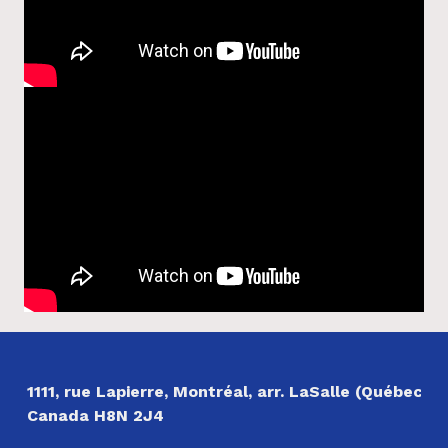
Revenir à la navigation principale
NOS COORDONNÉES
1111, rue Lapierre, Montréal, arr. LaSalle (Québec)
Canada H8N 2J4