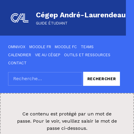
Cégep André-Laurendeau
GUIDE ÉTUDIANT
HEADER LINKS
OMNIVOX
MOODLE FR
MOODLE FC
TEAMS
CALENDRIER
VIE AU CÉGEP
OUTILS ET RESSOURCES
CONTACT
Rechercher :
SEARCH THE SITE
Ce contenu est protégé par un mot de
passe. Pour le voir, veuillez saisir le mot de
passe ci-dessous.